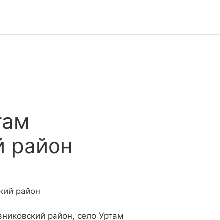
там
й район
кий район
вниковский район, село Уртам