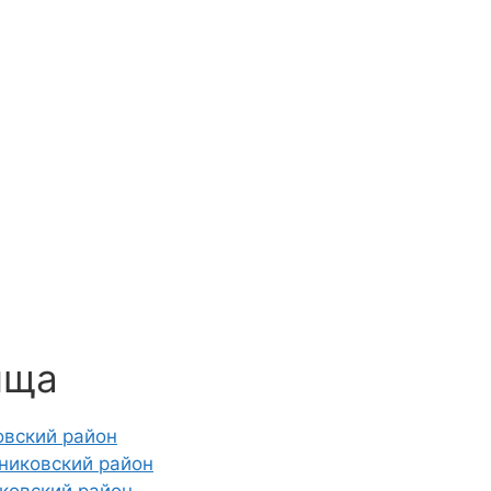
ища
овский район
никовский район
ковский район