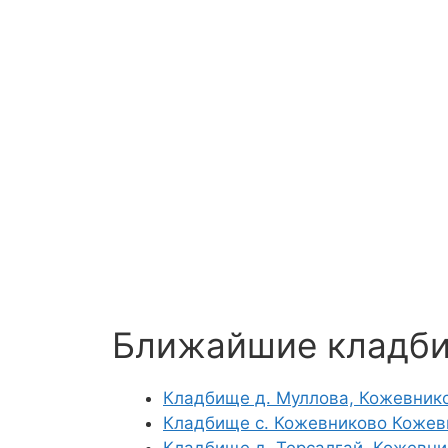
Ближайшие кладб
Кладбище д. Муллова, Кожевник
Кладбище с. Кожевниково Кожев
Кладбище д. Терсалгай, Кожевни