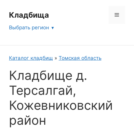
Перейти
к
Кладбища
Меню
содержимому
Выбрать регион
Каталог кладбищ
»
Томская область
Кладбище д.
Терсалгай,
Кожевниковский
район