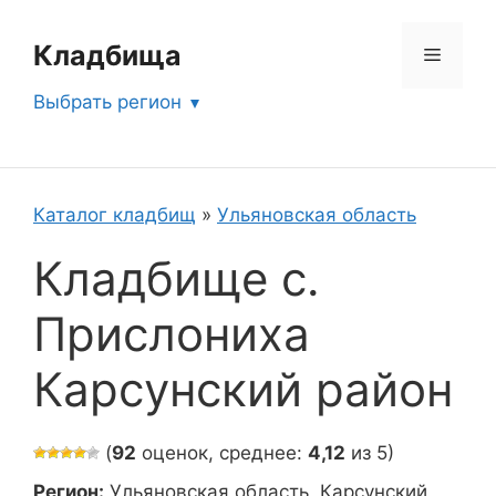
Перейти
к
Кладбища
Меню
содержимому
Выбрать регион
Каталог кладбищ
»
Ульяновская область
Кладбище с.
Прислониха
Карсунский район
(
92
оценок, среднее:
4,12
из 5)
Регион:
Ульяновская область, Карсунский