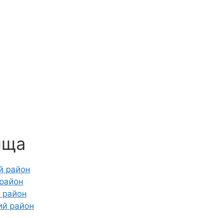
ища
й район
 район
 район
ий район