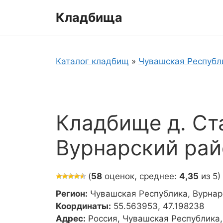
Перейти
Кладбища
к
содержимому
Каталог кладбищ
»
Чувашская Республ
Кладбище д. С
Вурнарский рай
(
58
оценок, среднее:
4,35
из 5)
Регион:
Чувашская Республика, Вурнар
Координаты:
55.563953, 47.198238
Адрес:
Россия, Чувашская Республика,