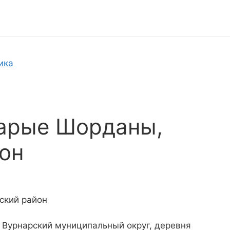
ика
тарые Шорданы,
он
ский район
 Вурнарский муниципальный округ, деревня