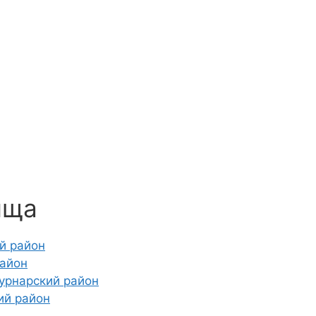
ища
й район
район
урнарский район
ий район