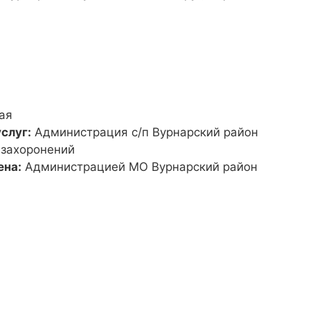
ая
слуг:
Администрация с/п Вурнарский район
 захоронений
ена:
Администрацией МО Вурнарский район