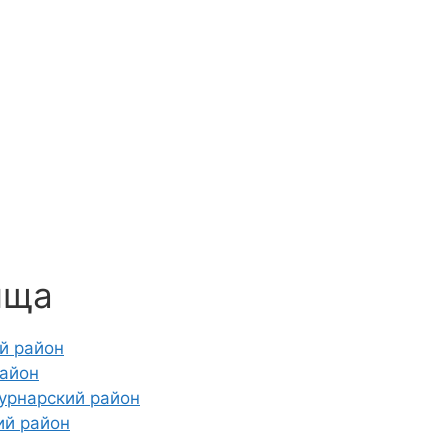
ища
й район
район
урнарский район
ий район