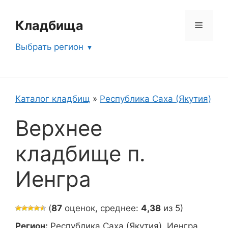
Перейти
к
Кладбища
Меню
содержимому
Выбрать регион
Каталог кладбищ
»
Республика Саха (Якутия)
Верхнее
кладбище п.
Иенгра
(
87
оценок, среднее:
4,38
из 5)
Регион:
Республика Саха (Якутия), Иенгра