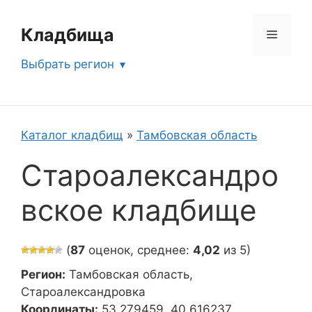
Перейти
к
Кладбища
Меню
содержимому
Выбрать регион
Каталог кладбищ
»
Тамбовская область
Староалександро
вское кладбище
(
87
оценок, среднее:
4,02
из 5)
Регион:
Тамбовская область,
Староалександровка
Координаты:
53.279459, 40.616237