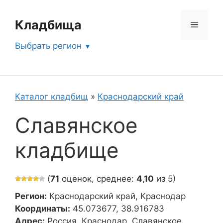
Перейти
к
Кладбища
Меню
содержимому
Выбрать регион
Каталог кладбищ
»
Краснодарский край
Славянское
кладбище
(
71
оценок, среднее:
4,10
из 5)
Регион:
Краснодарский край, Краснодар
Координаты:
45.073677, 38.916783
Адрес:
Россия, Краснодар, Славянское