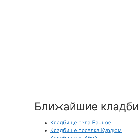
Ближайшие кладб
Кладбище села Банное
Кладбище поселка Курдюм
Кладбище с. Абай