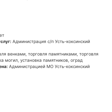
ет
слуг:
Администрация с/п Усть-коксинский
вля венками, торговля памятниками, торговля
а могил, установка памятников, оград
ена:
Администрацией МО Усть-коксинский