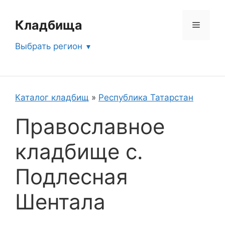
Перейти
к
Кладбища
Меню
содержимому
Выбрать регион
Каталог кладбищ
»
Республика Татарстан
Православное
кладбище с.
Подлесная
Шентала