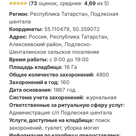
(
73
оценок, среднее:
4,69
из 5)
Регион:
Республика Татарстан, Подлесная
шентала
Координаты:
55.110479, 50.359072
Адрес:
Россия, Республика Татарстан,
Алексеевский район, Подлесно-
Шенталинское сельское поселение
Время работы:
с 9:00 до 19:00
Площадь кладбища:
16 Га
Общее количество захоронений:
4800
Захоронений в год:
160
Дата основания:
1867 год
Система учета захоронений:
журнальная
Ответственные за ритуальную сферу услуг:
Администрация с/п Подлесная шентала
Услуги, доступные на кладбище:
поиск
захоронений, туалет, уборка могил
Информация по кладбищу предоставлена: