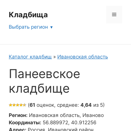
Перейти
к
Кладбища
Меню
содержимому
Выбрать регион
Каталог кладбищ
»
Ивановская область
Панеевское
кладбище
(
61
оценок, среднее:
4,64
из 5)
Регион:
Ивановская область, Иваново
Координаты:
56.889972, 40.912256
Адрес:
Россия, Ивановский район,