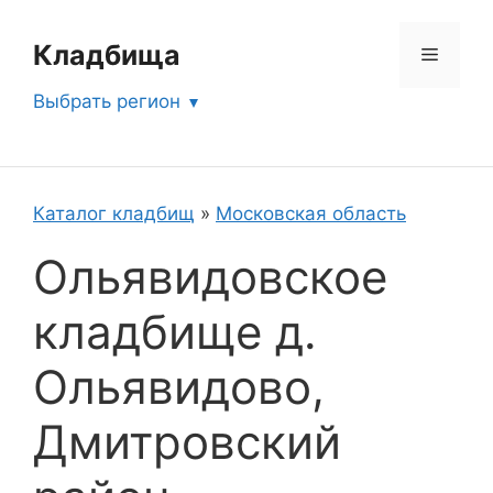
Перейти
к
Кладбища
Меню
содержимому
Выбрать регион
Каталог кладбищ
»
Московская область
Ольявидовское
кладбище д.
Ольявидово,
Дмитровский