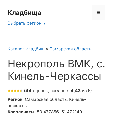
Перейти
к
Кладбища
Меню
содержимому
Выбрать регион
Каталог кладбищ
»
Самарская область
Некрополь ВМК, с.
Кинель-Черкассы
(
44
оценок, среднее:
4,43
из 5)
Регион:
Самарская область, Кинель-
черкассы
Координаты:
53.477856, 51.472149