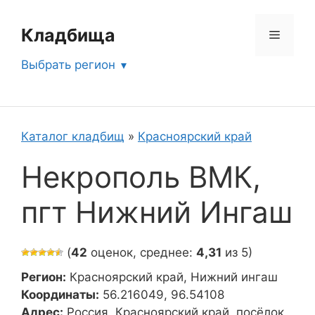
Перейти
к
Кладбища
Меню
содержимому
Выбрать регион
Каталог кладбищ
»
Красноярский край
Некрополь ВМК,
пгт Нижний Ингаш
(
42
оценок, среднее:
4,31
из 5)
Регион:
Красноярский край, Нижний ингаш
Координаты:
56.216049, 96.54108
Адрес:
Россия, Красноярский край, посёлок