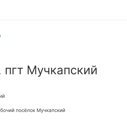
ь
 пгт Мучкапский
ий
абочий посёлок Мучкапский