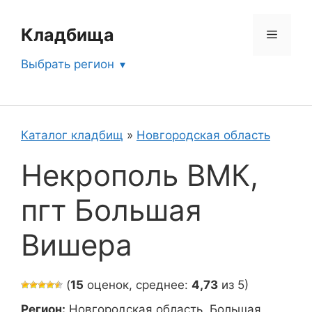
Перейти
к
Кладбища
Меню
содержимому
Выбрать регион
Каталог кладбищ
»
Новгородская область
Некрополь ВМК,
пгт Большая
Вишера
(
15
оценок, среднее:
4,73
из 5)
Регион:
Новгородская область, Большая