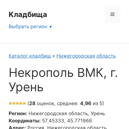
Перейти
к
Кладбища
Меню
содержимому
Выбрать регион
Каталог кладбищ
»
Нижегородская область
Некрополь ВМК, г.
Урень
(
28
оценок, среднее:
4,96
из 5)
Регион:
Нижегородская область, Урень
Координаты:
57.45333, 45.771966
Адрес:
Россия, Нижегородская область,