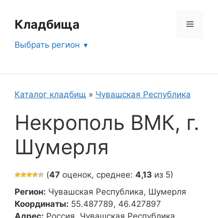
Перейти
к
Кладбища
Меню
содержимому
Выбрать регион
Каталог кладбищ
»
Чувашская Республика
Некрополь ВМК, г.
Шумерля
(
47
оценок, среднее:
4,13
из 5)
Регион:
Чувашская Республика, Шумерля
Координаты:
55.487789, 46.427897
Адрес:
Россия, Чувашская Республика,