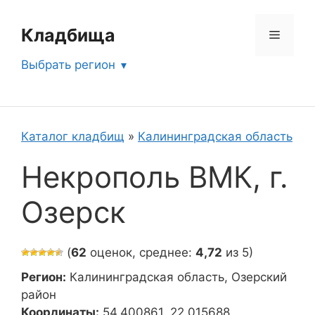
Перейти
к
Кладбища
Меню
содержимому
Выбрать регион
Каталог кладбищ
»
Калининградская область
Некрополь ВМК, г.
Озерск
(
62
оценок, среднее:
4,72
из 5)
Регион:
Калининградская область, Озерский
район
Координаты:
54.400861, 22.015688