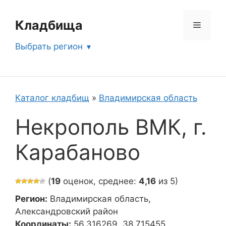
Перейти
к
Кладбища
Меню
содержимому
Выбрать регион
Каталог кладбищ
»
Владимирская область
Некрополь ВМК, г.
Карабаново
(
19
оценок, среднее:
4,16
из 5)
Регион:
Владимирская область,
Александровский район
Координаты:
56.316269, 38.715455