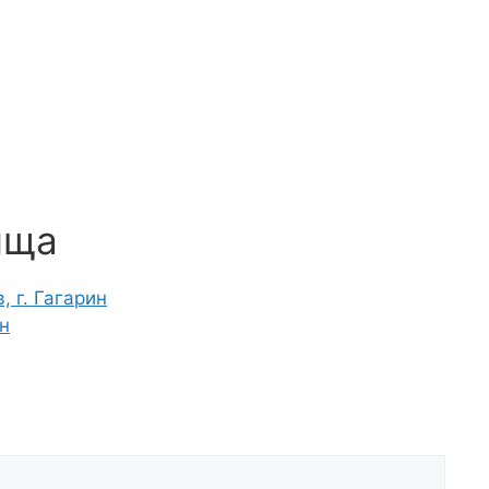
ища
 г. Гагарин
н