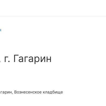
ь
г. Гагарин
агарин, Вознесенское кладбище