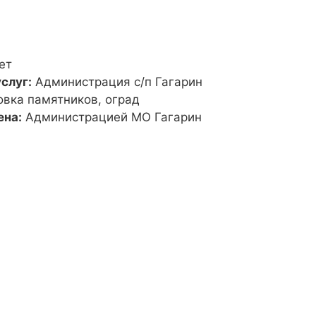
ет
слуг:
Администрация с/п Гагарин
овка памятников, оград
ена:
Администрацией МО Гагарин