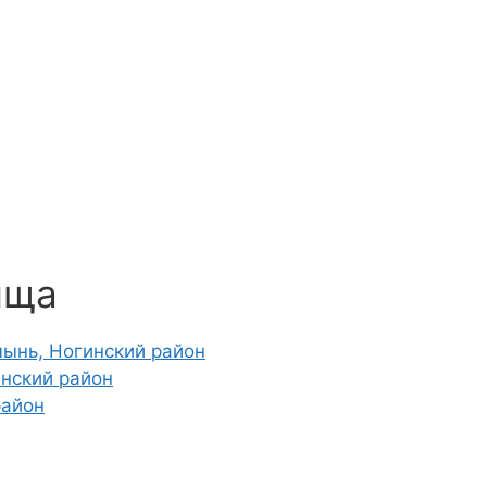
ища
ынь, Ногинский район
нский район
район