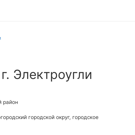
ь
г. Электроугли
)
й район
огородский городской округ, городское