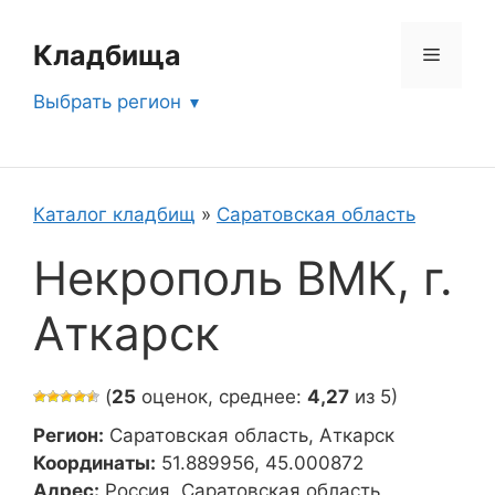
Перейти
к
Кладбища
Меню
содержимому
Выбрать регион
Каталог кладбищ
»
Саратовская область
Некрополь ВМК, г.
Аткарск
(
25
оценок, среднее:
4,27
из 5)
Регион:
Саратовская область, Аткарск
Координаты:
51.889956, 45.000872
Адрес:
Россия, Саратовская область,