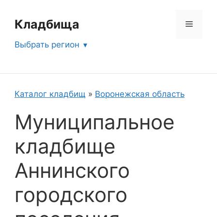
Перейти
к
Кладбища
Меню
содержимому
Выбрать регион
Каталог кладбищ
»
Воронежская область
Муниципальное
кладбище
Аннинского
городского