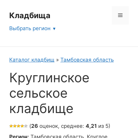
Перейти
к
Кладбища
Меню
содержимому
Выбрать регион
Каталог кладбищ
»
Тамбовская область
Круглинское
сельское
кладбище
(
26
оценок, среднее:
4,21
из 5)
Регион:
Тамбовская область, Круглое