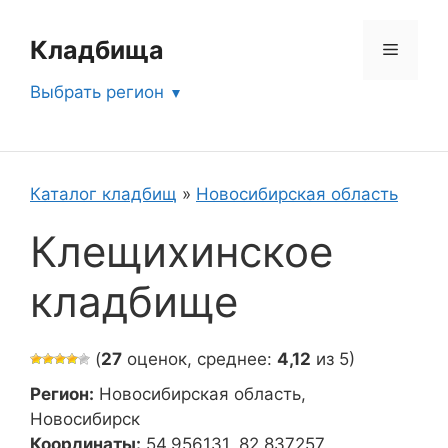
Перейти
к
Кладбища
Меню
содержимому
Выбрать регион
Каталог кладбищ
»
Новосибирская область
Клещихинское
кладбище
(
27
оценок, среднее:
4,12
из 5)
Регион:
Новосибирская область,
Новосибирск
Координаты:
54.956131, 82.837257