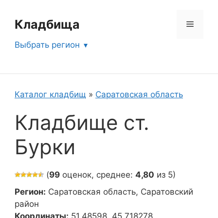
Перейти
к
Кладбища
Меню
содержимому
Выбрать регион
Каталог кладбищ
»
Саратовская область
Кладбище ст.
Бурки
(
99
оценок, среднее:
4,80
из 5)
Регион:
Саратовская область, Саратовский
район
Координаты:
51.48598, 45.718278