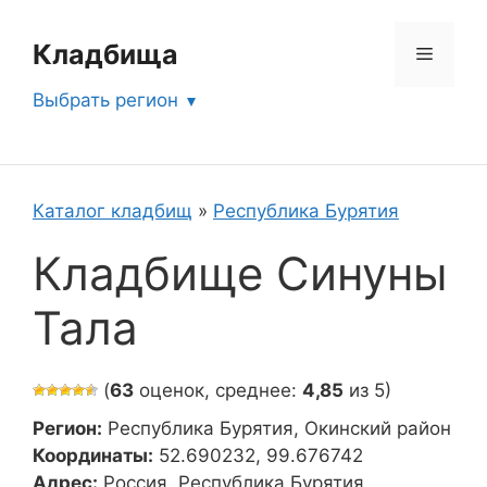
Перейти
к
Кладбища
Меню
содержимому
Выбрать регион
Каталог кладбищ
»
Республика Бурятия
Кладбище Синуны
Тала
(
63
оценок, среднее:
4,85
из 5)
Регион:
Республика Бурятия, Окинский район
Координаты:
52.690232, 99.676742
Адрес:
Россия, Республика Бурятия,