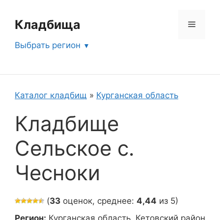
Перейти
к
Кладбища
Меню
содержимому
Выбрать регион
Каталог кладбищ
»
Курганская область
Кладбище
Сельское с.
Чесноки
(
33
оценок, среднее:
4,44
из 5)
Регион:
Курганская область, Кетовский район