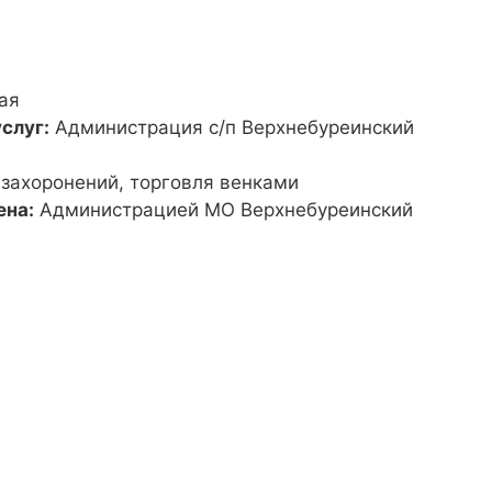
ая
слуг:
Администрация с/п Верхнебуреинский
 захоронений, торговля венками
ена:
Администрацией МО Верхнебуреинский