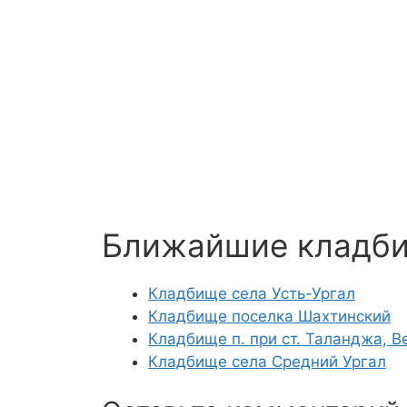
Ближайшие кладб
Кладбище села Усть-Ургал
Кладбище поселка Шахтинский
Кладбище п. при ст. Таланджа, 
Кладбище села Средний Ургал