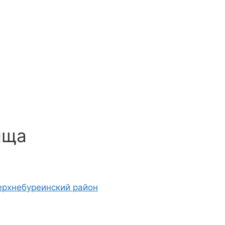
ища
Верхнебуреинский район