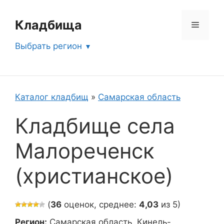
Перейти
к
Кладбища
Меню
содержимому
Выбрать регион
Каталог кладбищ
»
Самарская область
Кладбище села
Малореченск
(христианское)
(
36
оценок, среднее:
4,03
из 5)
Регион:
Самарская область, Кинель-