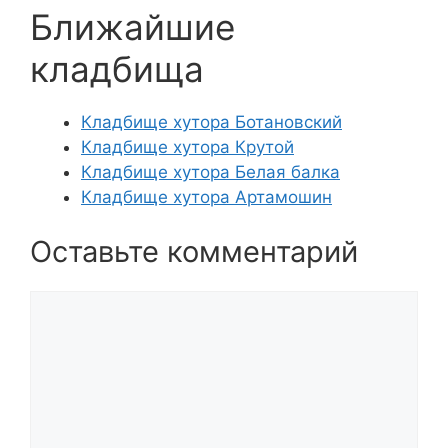
Ближайшие
кладбища
Кладбище хутора Ботановский
Кладбище хутора Крутой
Кладбище хутора Белая балка
Кладбище хутора Артамошин
Оставьте комментарий
Комментарий