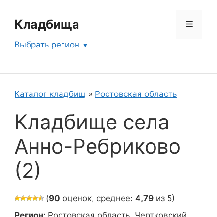
Перейти
к
Кладбища
Меню
содержимому
Выбрать регион
Каталог кладбищ
»
Ростовская область
Кладбище села
Анно-Ребриково
(2)
(
90
оценок, среднее:
4,79
из 5)
Регион:
Ростовская область, Чертковский