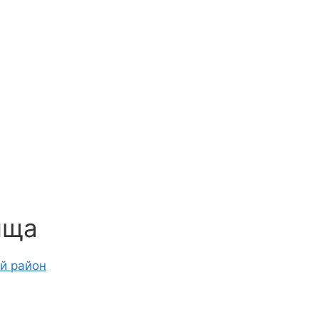
ища
ий район