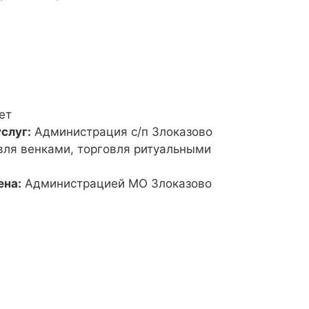
ет
слуг:
Администрация с/п Злоказово
вля венками, торговля ритуальными
ена:
Администрацией МО Злоказово