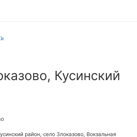
ть
оказово, Кусинский
во
Кусинский район, село Злоказово, Вокзальная