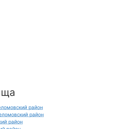
ища
еломовский район
еломовский район
кий район
ий район