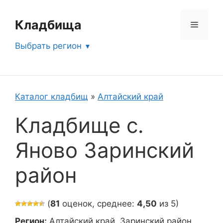
Перейти
к
Кладбища
Меню
содержимому
Выбрать регион
Каталог кладбищ
»
Алтайский край
Кладбище с.
Яново Заринский
район
(
81
оценок, среднее:
4,50
из 5)
Регион:
Алтайский край, Заринский район