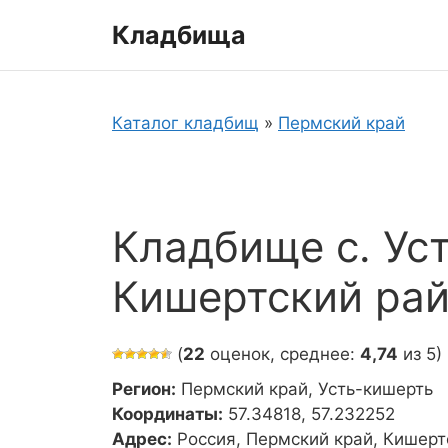
Перейти
Кладбища
к
содержимому
Каталог кладбищ
»
Пермский край
Кладбище с. Ус
Кишертский ра
(
22
оценок, среднее:
4,74
из 5)
Регион:
Пермский край, Усть-кишерть
Координаты:
57.34818, 57.232252
Адрес:
Россия, Пермский край, Кишер