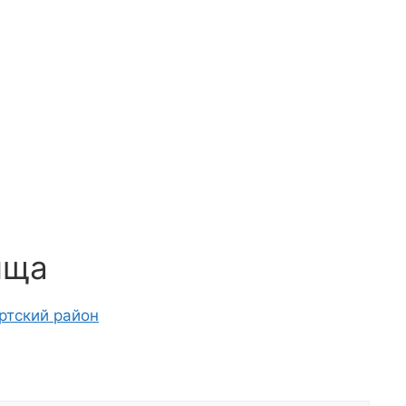
ища
ртский район