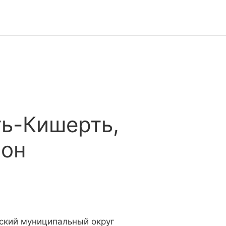
ть-Кишерть,
йон
тский муниципальный округ