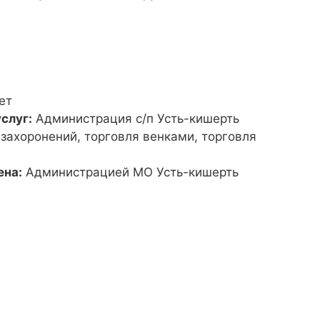
ет
слуг:
Администрация с/п Усть-кишерть
 захоронений, торговля венками, торговля
ена:
Администрацией МО Усть-кишерть