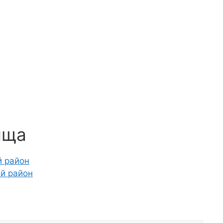
ища
й район
ий район