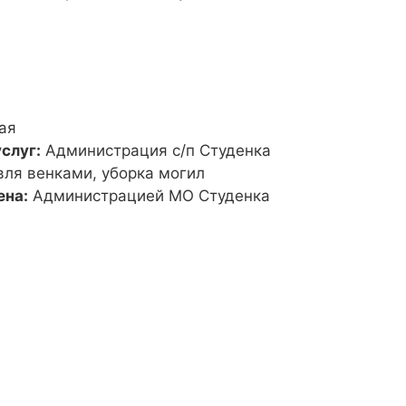
ая
слуг:
Администрация с/п Студенка
вля венками, уборка могил
ена:
Администрацией МО Студенка