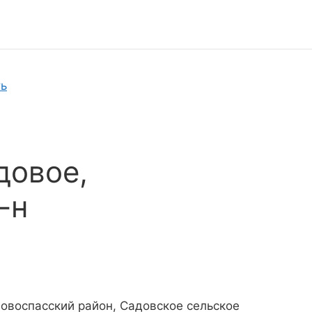
ть
довое,
-н
Новоспасский район, Садовское сельское