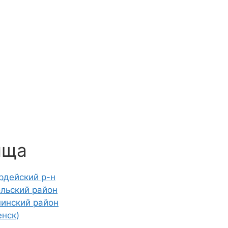
ища
рдейский р-н
льский район
пинский район
нск)