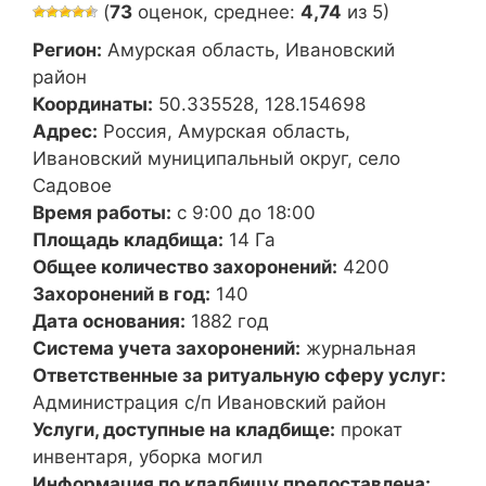
(
73
оценок, среднее:
4,74
из 5)
Регион:
Амурская область, Ивановский
район
Координаты:
50.335528, 128.154698
Адрес:
Россия, Амурская область,
Ивановский муниципальный округ, село
Садовое
Время работы:
с 9:00 до 18:00
Площадь кладбища:
14 Га
Общее количество захоронений:
4200
Захоронений в год:
140
Дата основания:
1882 год
Система учета захоронений:
журнальная
Ответственные за ритуальную сферу услуг:
Администрация с/п Ивановский район
Услуги, доступные на кладбище:
прокат
инвентаря, уборка могил
Информация по кладбищу предоставлена: