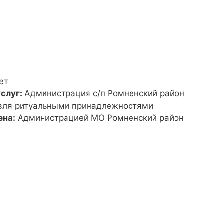
ет
слуг:
Администрация с/п Ромненский район
вля ритуальными принадлежностями
ена:
Администрацией МО Ромненский район