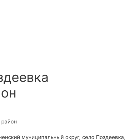
здеевка
йон
 район
ненский муниципальный округ, село Поздеевка,