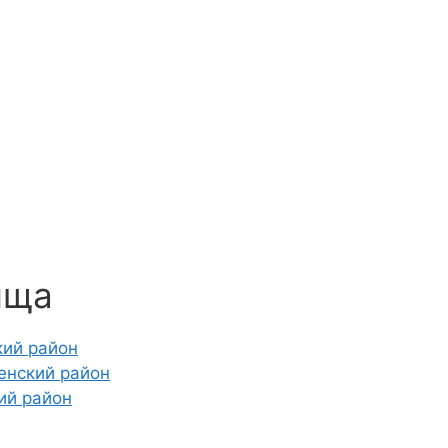
ища
кий район
енский район
ий район