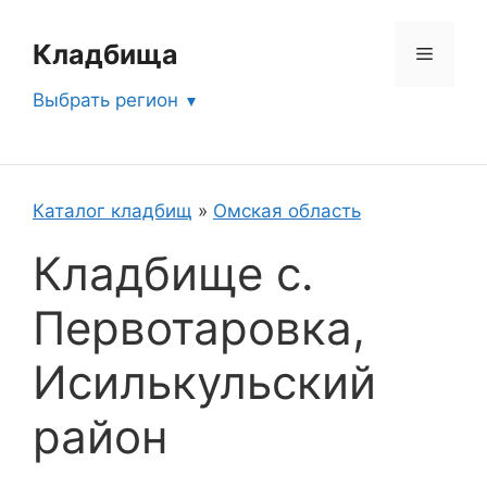
Перейти
к
Кладбища
Меню
содержимому
Выбрать регион
Каталог кладбищ
»
Омская область
Кладбище с.
Первотаровка,
Исилькульский
район