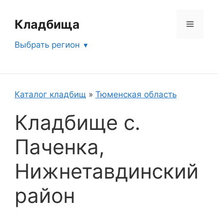
Перейти
к
Кладбища
Меню
содержимому
Выбрать регион
Каталог кладбищ
»
Тюменская область
Кладбище с.
Паченка,
Нижнетавдинский
район