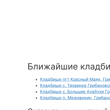
Ближайшие кладб
Кладбище пгт Красный Маяк, Гр
Кладбище с. Тихвинка Грибановс
Кладбище с. Большие Алабухи Гр
Кладбище п. Межевихин, Грибан