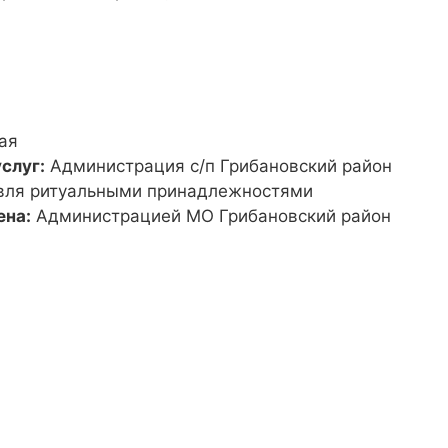
ая
слуг:
Администрация с/п Грибановский район
вля ритуальными принадлежностями
ена:
Администрацией МО Грибановский район