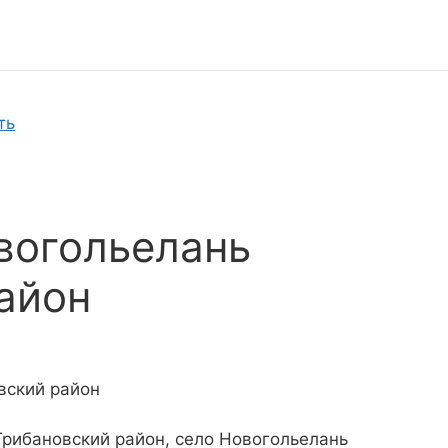
ть
вогольелань
айон
вский район
Грибановский район, село Новогольелань