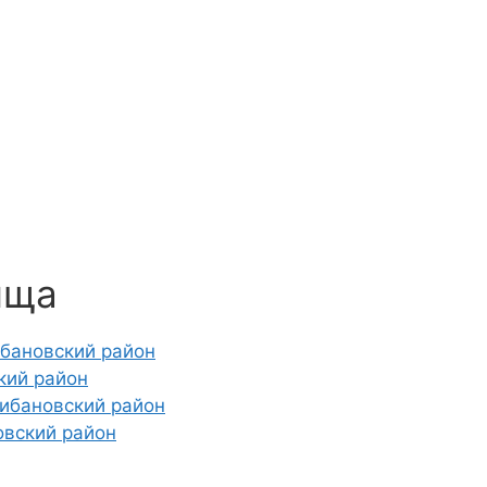
ища
ибановский район
кий район
ибановский район
овский район