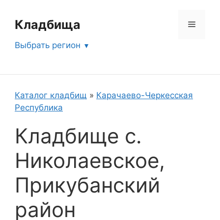
Перейти
к
Кладбища
Меню
содержимому
Выбрать регион
Каталог кладбищ
»
Карачаево-Черкесская
Республика
Кладбище с.
Николаевское,
Прикубанский
район