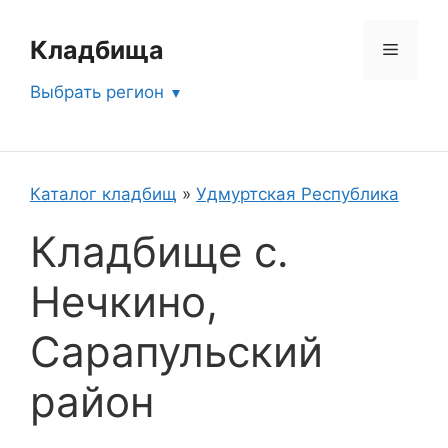
Перейти
к
Кладбища
Меню
содержимому
Выбрать регион
Каталог кладбищ
»
Удмуртская Республика
Кладбище с.
Нечкино,
Сарапульский
район