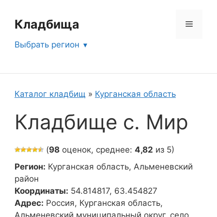
Перейти
к
Кладбища
Меню
содержимому
Выбрать регион
Каталог кладбищ
»
Курганская область
Кладбище с. Мир
(
98
оценок, среднее:
4,82
из 5)
Регион:
Курганская область, Альменевский
район
Координаты:
54.814817, 63.454827
Адрес:
Россия, Курганская область,
Альменевский муниципальный округ, село