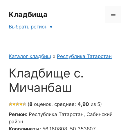
Перейти
к
Кладбища
Меню
содержимому
Выбрать регион
Каталог кладбищ
»
Республика Татарстан
Кладбище с.
Мичанбаш
(
8
оценок, среднее:
4,90
из 5)
Регион:
Республика Татарстан, Сабинский
район
Координаты:
56.160808, 50.353807