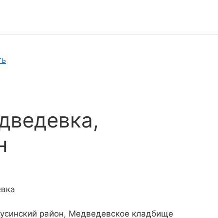
ть
дведевка,
н
евка
 Кусинский район, Медведевское кладбище