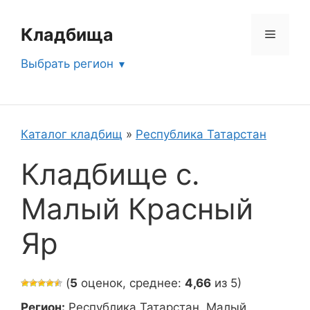
Перейти
к
Кладбища
Меню
содержимому
Выбрать регион
Каталог кладбищ
»
Республика Татарстан
Кладбище с.
Малый Красный
Яр
(
5
оценок, среднее:
4,66
из 5)
Регион:
Республика Татарстан, Малый